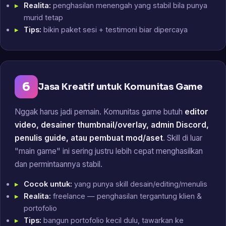
Realita:
penghasilan menengah yang stabil bila punya
murid tetap
Tips:
bikin paket sesi + testimoni biar dipercaya
6
Jasa Kreatif untuk Komunitas Game
Nggak harus jadi pemain. Komunitas game butuh
editor
video, desainer thumbnail/overlay, admin Discord,
penulis guide, atau pembuat mod/aset
. Skill di luar
"main game" ini sering justru lebih cepat menghasilkan
dan permintaannya stabil.
Cocok untuk:
yang punya skill desain/editing/menulis
Realita:
freelance — penghasilan tergantung klien &
portofolio
Tips:
bangun portofolio kecil dulu, tawarkan ke