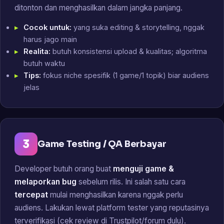
ditonton dan menghasilkan dalam jangka panjang.
Cocok untuk:
yang suka editing & storytelling, nggak
harus jago main
Realita:
butuh konsistensi upload & kualitas; algoritma
butuh waktu
Tips:
fokus niche spesifik (1 game/1 topik) biar audiens
jelas
3
Game Testing / QA Berbayar
Developer butuh orang buat
menguji game &
melaporkan bug
sebelum rilis. Ini salah satu cara
tercepat
mulai menghasilkan karena nggak perlu
audiens. Lakukan lewat platform tester yang reputasinya
terverifikasi (cek review di Trustpilot/forum dulu).