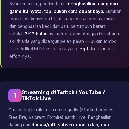
Sebelum mulai, penting tahu:
menghasilkan uang dari
game itu nyata, tapi bukan cara cepat kaya.
Sumber
tepercaya konsisten bilang kebanyakan pemula mulai
dari penghasilan kecil dan baru bertumbuh berarti
setelah
3–12 bulan
usaha konsisten. Anggap ini sebagai
skill/bisnis yang dibangun pelan-pelan — bukan tombol
ajaib. Artikel ini fokus ke cara yang
legit
dan jujur soal
effort-nya.
Streaming di Twitch / YouTube /
1
TikTok Live
Cara paling klasik: main game gratis (Mobile Legends,
Free Fire, Valorant, Fortnite) sambil live. Penghasilan
datang dari
donasi/gift, subscription, iklan, dan