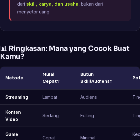
dari
skill, karya, dan usaha
, bukan dari
menyetor uang.
📊 Ringkasan: Mana yang Cocok Buat
Kamu?
Mulai
Butuh
Metode
Pot
Cepat?
Skill/Audiens?
Streaming
Lambat
Audiens
Tin
Konten
Sedang
Editing
Tin
Video
Game
Kec
Cepat
Minimal